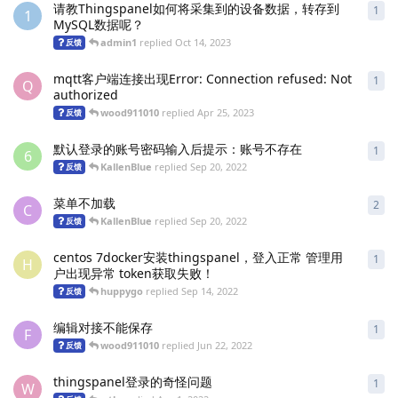
请教Thingspanel如何将采集到的设备数据，转存到
1
1
re
1
MySQL数据呢？
admin1
replied
Oct 14, 2023
反馈
mqtt客户端连接出现Error: Connection refused: Not
1
1
re
Q
authorized
wood911010
replied
Apr 25, 2023
反馈
默认登录的账号密码输入后提示：账号不存在
1
1
re
6
KallenBlue
replied
Sep 20, 2022
反馈
菜单不加载
2
2
re
C
KallenBlue
replied
Sep 20, 2022
反馈
centos 7docker安装thingspanel，登入正常 管理用
1
1
re
H
户出现异常 token获取失败！
huppygo
replied
Sep 14, 2022
反馈
编辑对接不能保存
1
1
re
F
wood911010
replied
Jun 22, 2022
反馈
thingspanel登录的奇怪问题
1
1
re
W