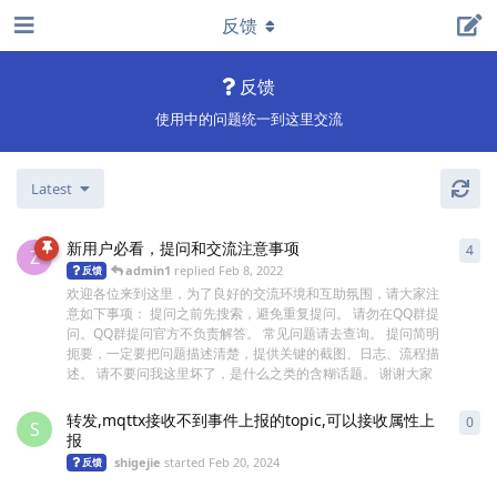
反馈
反馈
使用中的问题统一到这里交流
Latest
新用户必看，提问和交流注意事项
4
4
re
Z
admin1
replied
Feb 8, 2022
反馈
欢迎各位来到这里，为了良好的交流环境和互助氛围，请大家注
意如下事项： 提问之前先搜索，避免重复提问。 请勿在QQ群提
问。QQ群提问官方不负责解答。 常见问题请去查询。 提问简明
扼要，一定要把问题描述清楚，提供关键的截图、日志、流程描
述。 请不要问我这里坏了，是什么之类的含糊话题。 谢谢大家
转发,mqttx接收不到事件上报的topic,可以接收属性上
0
0
re
S
报
shigejie
started
Feb 20, 2024
反馈