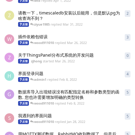
wtb
replied
Apr 1, 2022
反馈
请教一下，timescaledb安装以后能用，但是默认pg为
2
2
re
Z
啥查询不到？
ziyue1985
replied
Mar 31, 2022
反馈
插件依赖包错误
3
3
re
W
wood911010
replied
Mar 26, 2022
反馈
关于ThingsPanel分布式系统的开发问题
0
0
re
Z
zjhong
started
Mar 26, 2022
反馈
界面登录问题
4
4
re
H
admin1
replied
Feb 8, 2022
反馈
数据库导入出现错误没有匹配指定名称和参数类型的函
5
5
re
G
数. 您也许需要增加明确的类型转换
wood911010
replied
Feb 8, 2022
反馈
我遇到的界面问题
5
5
re
S
wood911010
replied
Jan 28, 2022
反馈
用MQTTX测试数据，RabbitMQ收到数据了，但是后
5
5
re