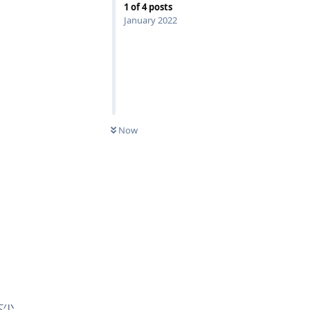
1
of
4
posts
January 2022
Now