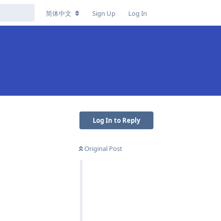
简体中文
Sign Up
Log In
Log In to Reply
Original Post