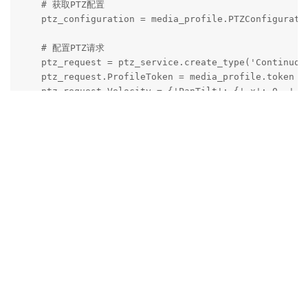
    # 获取PTZ配置

    ptz_configuration = media_profile.PTZConfiguratio
    # 配置PTZ请求

    ptz_request = ptz_service.create_type('Continuous
    ptz_request.ProfileToken = media_profile.token

    ptz_request.Velocity = {'PanTilt': {'_x': 0, '_y'
    # 控制摄像头进行PTZ操作

    # 注意：这里的数值可以根据需要进行调整，范围为-1到1，正负表
    ptz_request.Velocity.PanTilt._x = 0.5  # 水平移动
    ptz_request.Velocity.PanTilt._y = 0.5  # 垂直移动
    ptz_request.Velocity.Zoom._x = 0.5  # 变焦速度

    timeout = 1  # 移动持续时间，单位：秒

    # 执行PTZ操作

    perform_ptz(ptz_service, ptz_request, timeout)

Reply
if __name__ == '__main__':

    main()