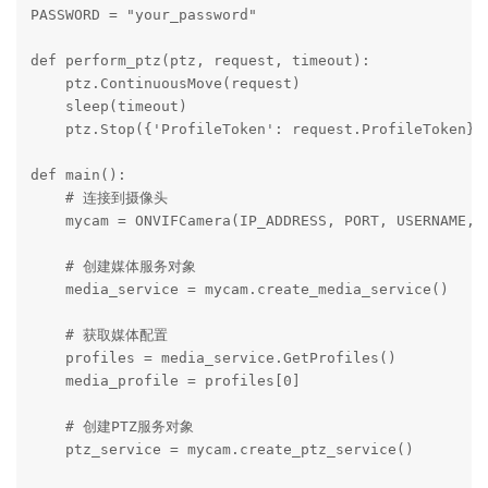
PASSWORD = "your_password"

def perform_ptz(ptz, request, timeout):

    ptz.ContinuousMove(request)

    sleep(timeout)

    ptz.Stop({'ProfileToken': request.ProfileToken})

def main():

    # 连接到摄像头

    mycam = ONVIFCamera(IP_ADDRESS, PORT, USERNAME, P
    # 创建媒体服务对象

    media_service = mycam.create_media_service()

    # 获取媒体配置

    profiles = media_service.GetProfiles()

    media_profile = profiles[0]

    # 创建PTZ服务对象

    ptz_service = mycam.create_ptz_service()
