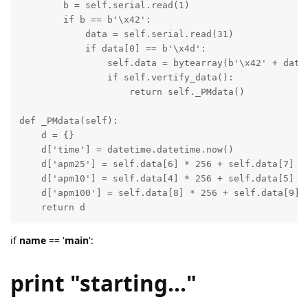
        b = self.serial.read(1)

        if b == b'\x42':

            data = self.serial.read(31)

            if data[0] == b'\x4d':

                self.data = bytearray(b'\x42' + data)
                if self.vertify_data():

                    return self._PMdata()

def _PMdata(self):

    d = {}

    d['time'] = datetime.datetime.now()

    d['apm25'] = self.data[6] * 256 + self.data[7]

    d['apm10'] = self.data[4] * 256 + self.data[5]

    d['apm100'] = self.data[8] * 256 + self.data[9]

    return d
if
name
== '
main
':
print "starting..."