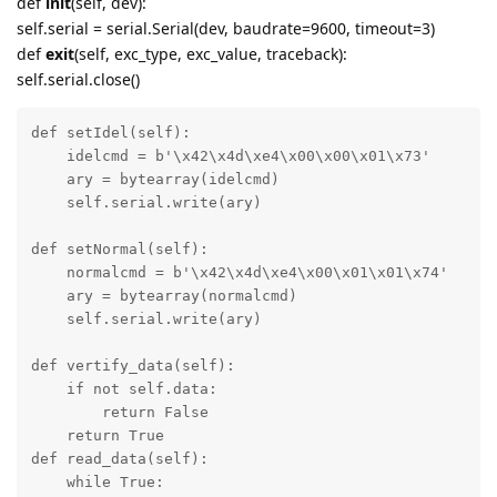
def
init
(self, dev):
self.serial = serial.Serial(dev, baudrate=9600, timeout=3)
def
exit
(self, exc_type, exc_value, traceback):
self.serial.close()
def setIdel(self):

    idelcmd = b'\x42\x4d\xe4\x00\x00\x01\x73'

    ary = bytearray(idelcmd)

    self.serial.write(ary)

def setNormal(self):

    normalcmd = b'\x42\x4d\xe4\x00\x01\x01\x74'

    ary = bytearray(normalcmd)

    self.serial.write(ary)

def vertify_data(self):

    if not self.data:

        return False

    return True

def read_data(self):

    while True:
