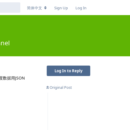
简体中文
Sign Up
Log In
nel
Log In to Reply
度数据用JSON
Original Post