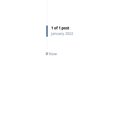
1
of
1
post
January 2022
Now